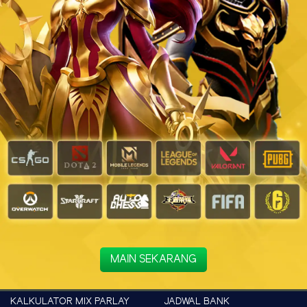
MAIN SEKARANG
KALKULATOR MIX PARLAY
JADWAL BANK