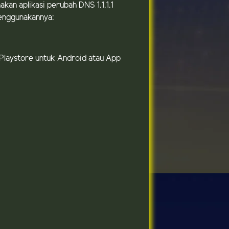
an aplikasi perubah DNS 1.1.1.1
menggunakannya:
e Playstore untuk Android atau App