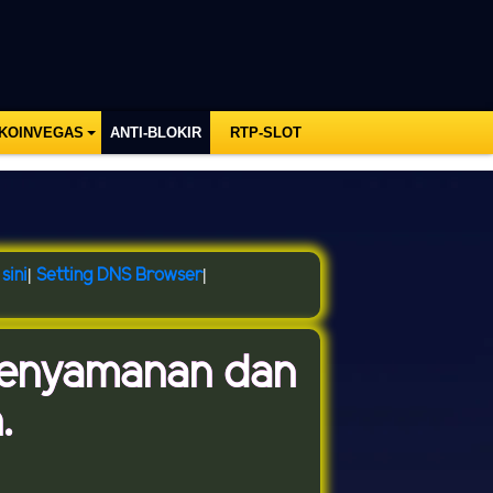
 KOINVEGAS
ANTI-BLOKIR
RTP-SLOT
sini
|
Setting DNS Browser
|
Kenyamanan dan
.