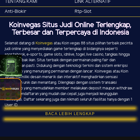
TENTANG KAMI
LINK ALTERNATIF
Anti-Blokir
Rtp-Slot
Koinvegas Situs Judi Online Terlengkap,
Terbesar dan Terpercaya di Indonesia
Selamat datang di
Koinvegas
atau Koin vegas 88 situs pilihan terbaik pecinta
judi online yang menyediakan game terlengkap di bidangnya seperti
sportsbook, e-sports, game slots, idnlive, togel, live casino, tangkas hingga
game tembak ikan. Situs terbaik dengan permainan paling fair dan
kemenangan pasti. Didukung dengan teknologi terkini dan sistem enkripsi
terlengkap yang menunjang permainan dengan lancar. Koinvegas atau Koin
Vegas memiliki desain menarik dan interaktif menghadirkan sensasi
permainan unik dan menantang. Dilengkapi dengan sistem transaksi
terlengkap yang memudahkan member melakukan deposit maupun withdraw.
Proses pendaftaran yang mudah dan cepat juga menjadi keunggulan
Koinvegas. Daftar sekarang juga dan nikmati seluruh fasilitas hanya dengan 1
User ID.
BACA LEBIH LENGKAP