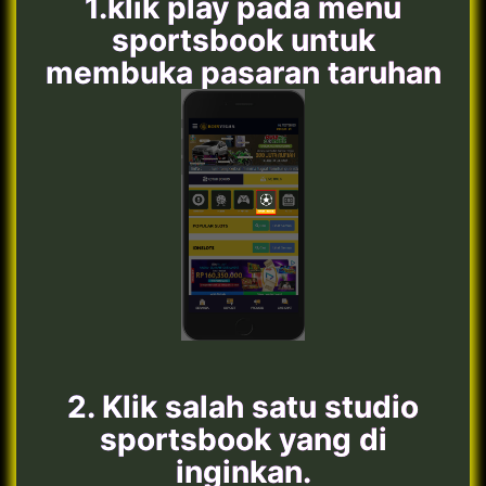
1.klik play pada menu
sportsbook untuk
membuka pasaran taruhan
2. Klik salah satu studio
sportsbook yang di
inginkan.